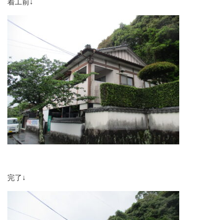
着工前↓
完了↓