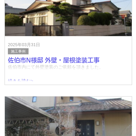
完了↓
着工前↓
完了↓
2025年03月31日
施工事例
佐伯市N様邸 外壁・屋根塗装工事
佐伯市内にて外壁塗装のご依頼を頂きました。
続きを読む>
着工前↓
完了↓
着工前↓