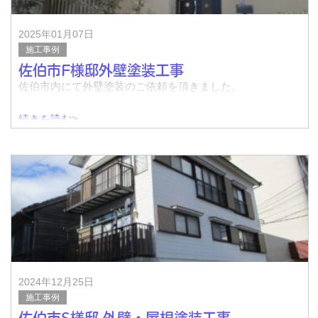
完了↓
2025年01月07日
施工事例
佐伯市F様邸外壁塗装工事
佐伯市内にて外壁塗装のご依頼を頂きました。
続きを読む>
↓着工前
↓完了
↓着工前
↓完了
2024年12月25日
施工事例