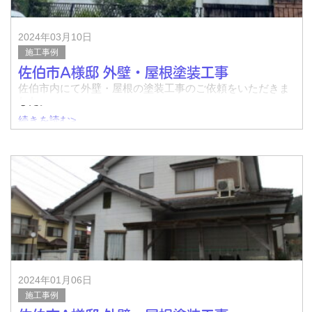
2024年03月10日
施工事例
佐伯市A様邸 外壁・屋根塗装工事
佐伯市内にて外壁・屋根の塗装工事のご依頼をいただきま
した。
続きを読む>
着工前↓
完了↓
着工前↓
2024年01月06日
施工事例