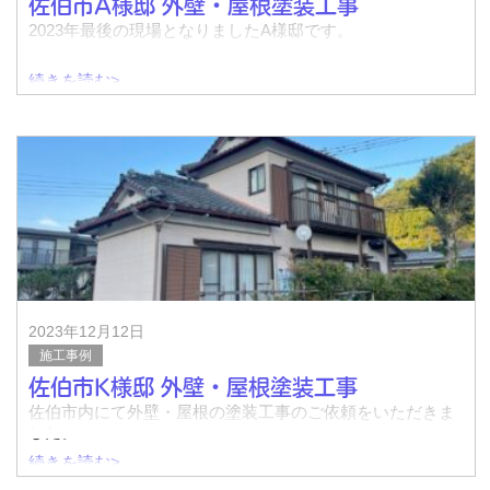
佐伯市A様邸 外壁・屋根塗装工事
2023年最後の現場となりましたA様邸です。
続きを読む>
着工前↓
完了↓
着工前↓
完了↓
2023年12月12日
施工事例
佐伯市K様邸 外壁・屋根塗装工事
佐伯市内にて外壁・屋根の塗装工事のご依頼をいただきま
した。
続きを読む>
着工前↓