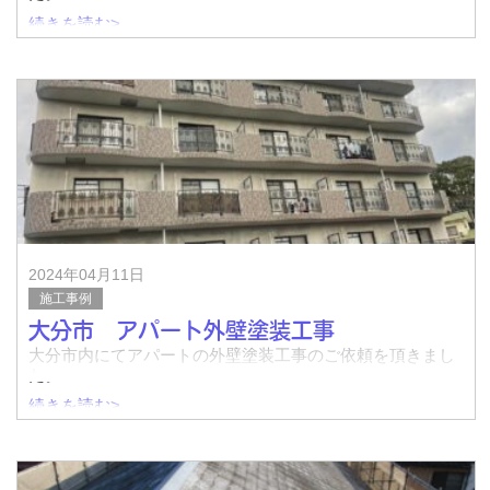
続きを読む>
着工前↓
完了↓
着工前↓
2024年04月11日
施工事例
大分市 アパート外壁塗装工事
大分市内にてアパートの外壁塗装工事のご依頼を頂きまし
た。
続きを読む>
着工前↓