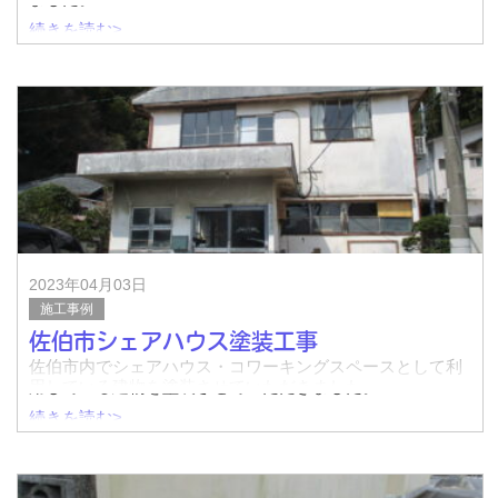
続きを読む>
↓着工前（外壁）
↓完了
↓着工前（屋根）
↓
2023年04月03日
施工事例
佐伯市シェアハウス塗装工事
佐伯市内でシェアハウス・コワーキングスペースとして利
用している建物を塗装させていただきました。
続きを読む>
前回の塗装から長い何月が立っておりクラックや浮きも多
くある状態でした