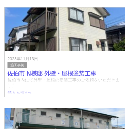
完了↓
着工前↓
完了↓
2023年11月13日
施工事例
佐伯市 N様邸 外壁・屋根塗装工事
佐伯市内にて外壁・屋根の塗装工事のご依頼をいただきま
した。
続きを読む>
着工前↓
完了↓