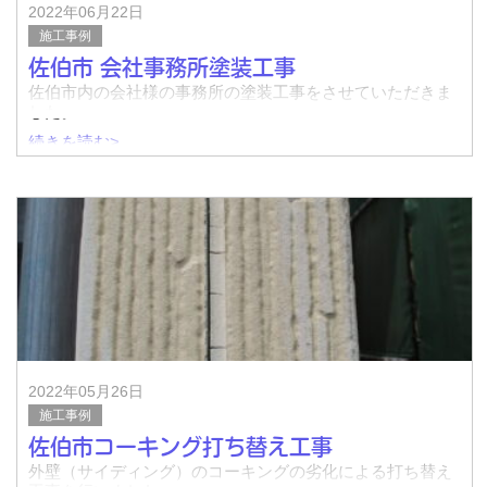
2022年06月22日
施工事例
佐伯市 会社事務所塗装工事
佐伯市内の会社様の事務所の塗装工事をさせていただきま
した。
続きを読む>
着工前↓
完了↓
着工前↓
2022年05月26日
施工事例
佐伯市コーキング打ち替え工事
外壁（サイディング）のコーキングの劣化による打ち替え