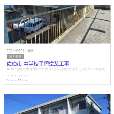
着工前↓
完了↓
着工前↓
2024年09月16日
施工事例
佐伯市 中学校手摺塗装工事
佐伯市内の中学校にて錆の出た手摺の塗装工事のご依頼を
頂きました。
続きを読む>
着工前↓
完了↓