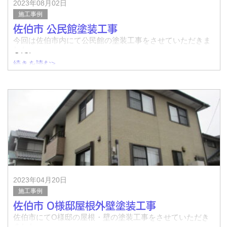
2023年08月02日
施工事例
佐伯市 公民館塗装工事
今回は佐伯市内にて公民館の塗装工事をさせていただきま
した。
続きを読む>
着工前↓
完了↓
着工前↓
2023年04月20日
施工事例
佐伯市 O様邸屋根外壁塗装工事
佐伯市にてO様邸の屋根・壁の塗装工事をさせていただき
ました。