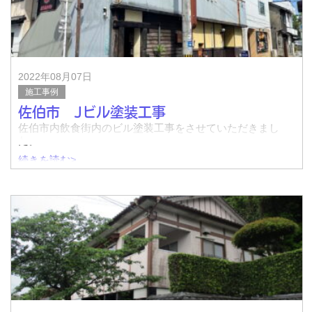
施工後↓
施工前↓
2022年08月07日
施工事例
佐伯市 Jビル塗装工事
佐伯市内飲食街内のビル塗装工事をさせていただきまし
た。
続きを読む>
着工前↓
完了↓