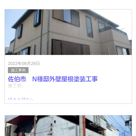
少し錆が出始めているという事で依頼をいただき、今回は
遮熱塗料での施工を採用していただきました。
遮熱塗装を施工することにより・・・太陽光を効率良く反
射
2022年08月28日
施工事例
佐伯市 N様邸外壁屋根塗装工事
施工前↓
続きを読む>
施工後↓
施工前↓