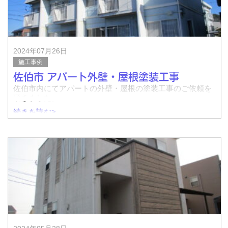
着工前↓
2024年07月26日
施工事例
佐伯市 アパート外壁・屋根塗装工事
佐伯市内にてアパートの外壁・屋根の塗装工事のご依頼を
頂きました。
続きを読む>
着工前↓
完了↓
着工前↓