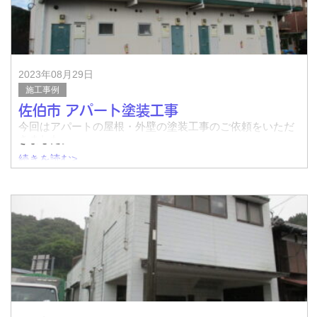
着工前↓
2023年08月29日
施工事例
佐伯市 アパート塗装工事
今回はアパートの屋根・外壁の塗装工事のご依頼をいただ
きました。
続きを読む>
着工前↓
完了↓
着工前↓