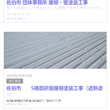
佐伯市 団体事務所 屋根・壁塗装工事
長く公民館として使われていた建物の塗装工事をさせてい
ただきました。
続きを読む>
山が近く瓦には多くの苔が生えている状況でしたが、入念
な高圧洗浄にて汚れを落とし施工をしました。
↓着工前
2022年10月10日
施工事例
佐伯市 S様邸折版屋根塗装工事（遮熱塗
装）
折版屋根の塗装現場のご紹介です。
続きを読む>