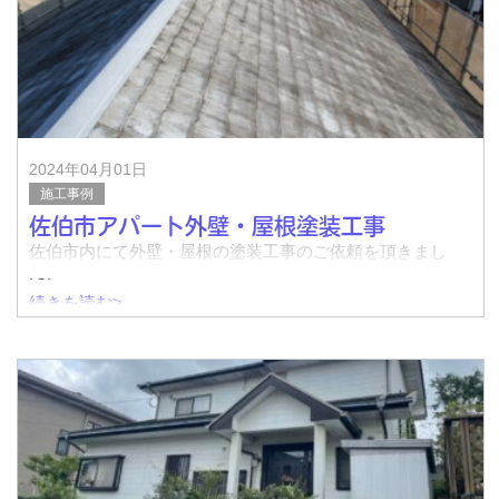
完了↓
着工前↓
2024年04月01日
&n
施工事例
佐伯市アパート外壁・屋根塗装工事
佐伯市内にて外壁・屋根の塗装工事のご依頼を頂きまし
た。
続きを読む>
着工前↓
完了↓
&nbs