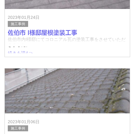
↓ひび割れ補修
2023年01月24日
施工事例
佐伯市 I様邸屋根塗装工事
佐伯市内I様邸にてコロニアル瓦の塗装工事をさせていただ
きました。
続きを読む>
↓着工前
↓完了
↓着工前
2023年01月06日
施工事例