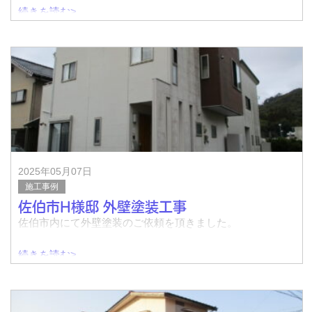
続きを読む>
着工前↓
完了↓
着工前↓
2025年05月07日
施工事例
佐伯市H様邸 外壁塗装工事
佐伯市内にて外壁塗装のご依頼を頂きました。
続きを読む>
着工前↓